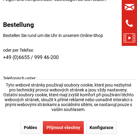
Bestellung
Bestellen Sie rund um die Uhr in unserem Online-Shop
oder per Telefax:
+49 (0)6655 / 999 46-200
Telefonisch unter:
Tyto webové stránky používají soubory cookie, které jsou nezbytné
pro technický provoz webových stránek a jsou vždy nastaveny.
PKW-Reifen:
Ostatní soubory cookie, které mají zvýšit komfort při používání těchto
+49 (0)6655 /
999 46
-110
webových stránek, sloužit k přímé reklamě nebo usnadnit interakci s
jinými webovými stránkami a sociálními sítěmi, se nastavují pouze s
vaším souhlasem.
Felgen, Kompletträder, Sensoren:
+49 (0)6655 /
999 46
-111
Pokles
Přijmout všechny
Konfigurace
Motorrad-Reifen: